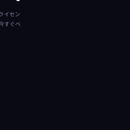
ライセン
今すぐベ
り