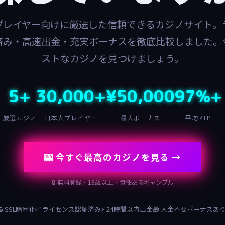
プレイヤー向けに厳選した信頼できるカジノサイト。
済み・高速出金・充実ボーナスを徹底比較しました。
ストなカジノを見つけましょう。
5+
30,000+
¥50,000
97%+
厳選カジノ
日本人プレイヤー
最大ボーナス
平均RTP
🎰 今すぐ最高のカジノを見る →
🔒 無料登録 · 18歳以上 · 責任あるギャンブル
🔒 SSL暗号化
✅ ライセンス認証済み
⚡ 24時間以内出金
🎁 入金不要ボーナスあ