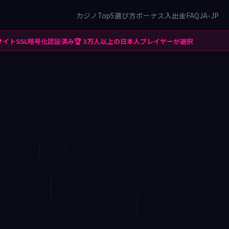
カジノTop5
選び方
ボーナス
入出金
FAQ
JA-JP
SL暗号化認証済み
🏆 3万人以上の日本人プレイヤーが選択