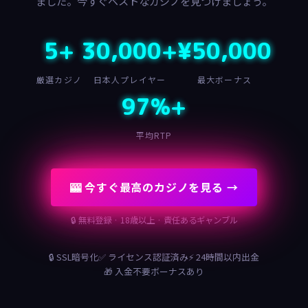
ました。今すぐベストなカジノを見つけましょう。
5+
30,000+
¥50,000
厳選カジノ
日本人プレイヤー
最大ボーナス
97%+
平均RTP
🎰 今すぐ最高のカジノを見る →
🔒 無料登録 · 18歳以上 · 責任あるギャンブル
🔒 SSL暗号化
✅ ライセンス認証済み
⚡ 24時間以内出金
🎁 入金不要ボーナスあり